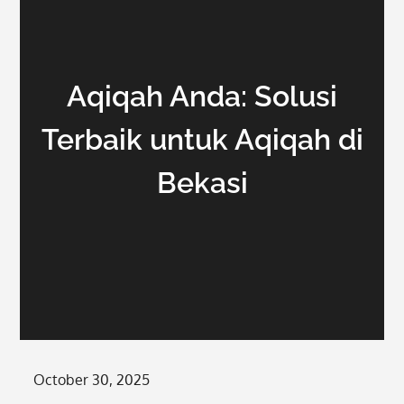
Aqiqah Anda: Solusi
Terbaik untuk Aqiqah di
Bekasi
Posted
October 30, 2025