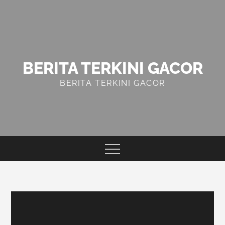
Skip
to
content
BERITA TERKINI GACOR
BERITA TERKINI GACOR