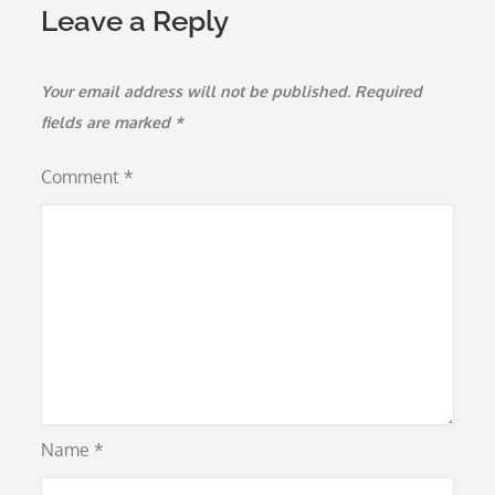
Leave a Reply
Your email address will not be published.
Required
fields are marked
*
Comment
*
Name
*