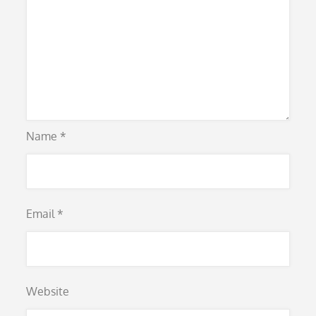
Name
*
Email
*
Website