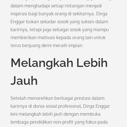
dalam menghadapi setiap rintangan menjadi
inspirasi bagi banyak orang di sekitarnya. Dirga
Enggar bukan sekadar sosok yang sukses dalam
karirnya, tetapi juga sebagai sosok yang mampu
memberikan motivasi kepada orang lain untuk
terus berjuang demi meraih impian.
Melangkah Lebih
Jauh
Setelah menorehkan berbagai prestasi dalam
karirnya di dunia sosial profesional, Dirga Enggar
kini melangkah lebih jauh dengan membuka
lembaga pendidikan non-profit yang fokus pada