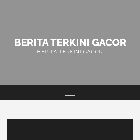
Skip
to
content
BERITA TERKINI GACOR
BERITA TERKINI GACOR