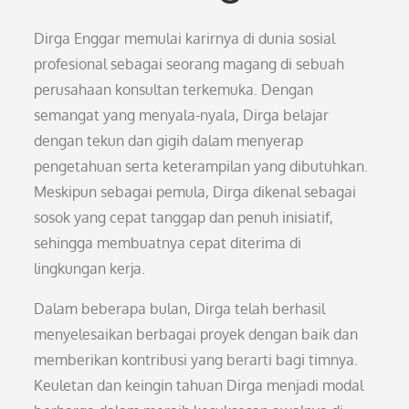
Dirga Enggar memulai karirnya di dunia sosial
profesional sebagai seorang magang di sebuah
perusahaan konsultan terkemuka. Dengan
semangat yang menyala-nyala, Dirga belajar
dengan tekun dan gigih dalam menyerap
pengetahuan serta keterampilan yang dibutuhkan.
Meskipun sebagai pemula, Dirga dikenal sebagai
sosok yang cepat tanggap dan penuh inisiatif,
sehingga membuatnya cepat diterima di
lingkungan kerja.
Dalam beberapa bulan, Dirga telah berhasil
menyelesaikan berbagai proyek dengan baik dan
memberikan kontribusi yang berarti bagi timnya.
Keuletan dan keingin tahuan Dirga menjadi modal