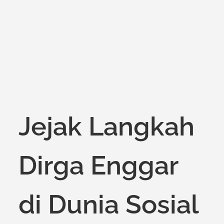
on
Jejak Langkah
Dirga Enggar
di Dunia Sosial