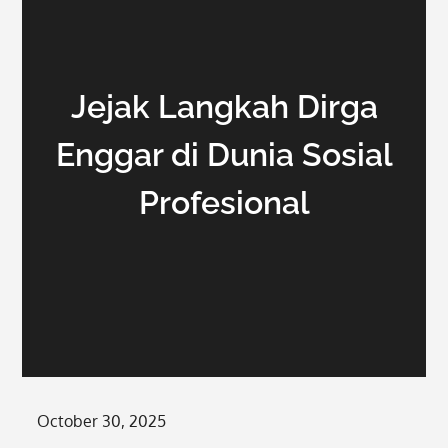
Jejak Langkah Dirga
Enggar di Dunia Sosial
Profesional
Posted
October 30, 2025