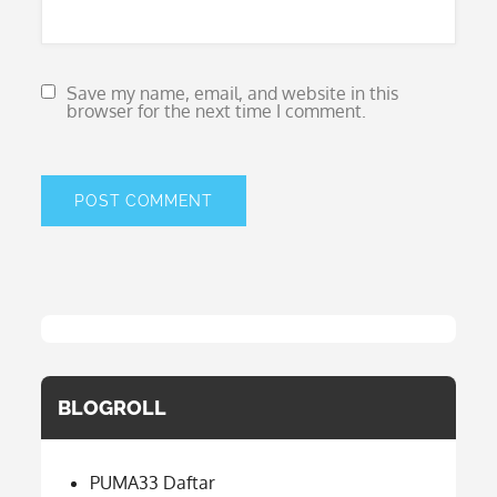
Save my name, email, and website in this
browser for the next time I comment.
BLOGROLL
PUMA33 Daftar