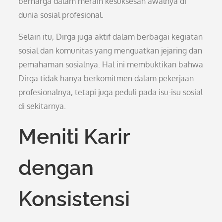
berharga dalam meraih kesuksesan awalnya di
dunia sosial profesional.
Selain itu, Dirga juga aktif dalam berbagai kegiatan
sosial dan komunitas yang menguatkan jejaring dan
pemahaman sosialnya. Hal ini membuktikan bahwa
Dirga tidak hanya berkomitmen dalam pekerjaan
profesionalnya, tetapi juga peduli pada isu-isu sosial
di sekitarnya.
Meniti Karir
dengan
Konsistensi