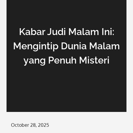
Kabar Judi Malam Ini:
Mengintip Dunia Malam
yang Penuh Misteri
Posted
October 28, 2025