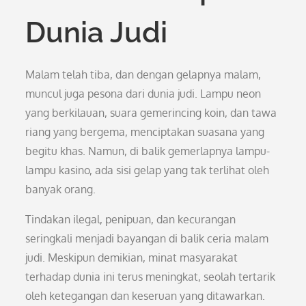
Dunia Judi
Malam telah tiba, dan dengan gelapnya malam,
muncul juga pesona dari dunia judi. Lampu neon
yang berkilauan, suara gemerincing koin, dan tawa
riang yang bergema, menciptakan suasana yang
begitu khas. Namun, di balik gemerlapnya lampu-
lampu kasino, ada sisi gelap yang tak terlihat oleh
banyak orang.
Tindakan ilegal, penipuan, dan kecurangan
seringkali menjadi bayangan di balik ceria malam
judi. Meskipun demikian, minat masyarakat
terhadap dunia ini terus meningkat, seolah tertarik
oleh ketegangan dan keseruan yang ditawarkan.