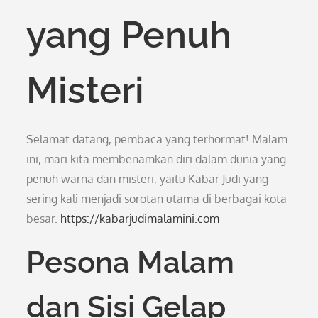
yang Penuh
Misteri
Selamat datang, pembaca yang terhormat! Malam
ini, mari kita membenamkan diri dalam dunia yang
penuh warna dan misteri, yaitu Kabar Judi yang
sering kali menjadi sorotan utama di berbagai kota
besar.
https://kabarjudimalamini.com
Pesona Malam
dan Sisi Gelap