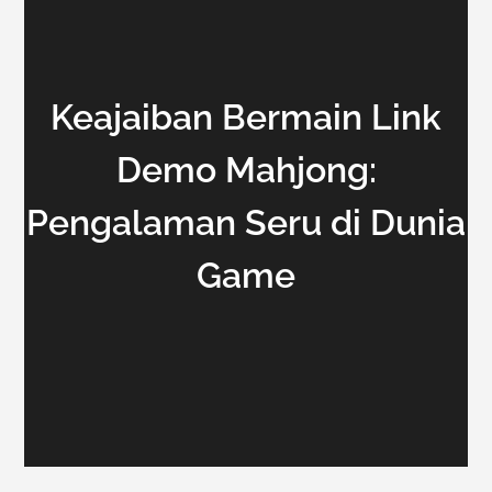
Keajaiban Bermain Link
Demo Mahjong:
Pengalaman Seru di Dunia
Game