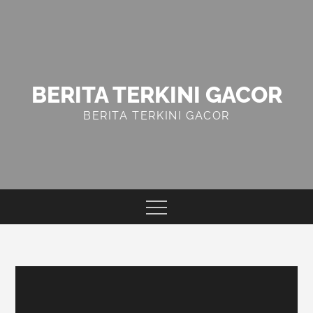
Skip
to
content
BERITA TERKINI GACOR
BERITA TERKINI GACOR