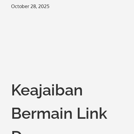
Posted
October 28, 2025
on
Keajaiban
Bermain Link