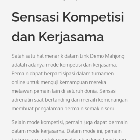
Sensasi Kompetisi
dan Kerjasama
Salah satu hal menarik dalam Link Demo Mahjong
adalah adanya mode kompetisi dan kerjasama.
Pemain dapat berpartisipasi dalam turnamen
online untuk menguji kemampuan mereka
melawan pemain lain di seluruh dunia. Sensasi
adrenalin saat bertanding dan meraih kemenangan
membuat pengalaman bermain semakin seru.
Selain mode kompetisi, pemain juga dapat bermain
dalam mode kerjasama. Dalam mode ini, pemain
bekerjasama untuk menyelesaikan level-level yang