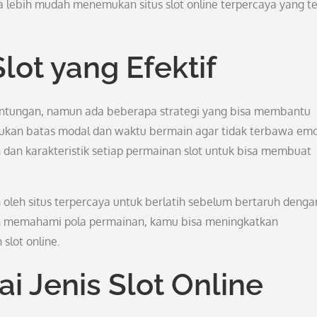
a lebih mudah menemukan situs slot online terpercaya yang t
lot yang Efektif
untungan, namun ada beberapa strategi yang bisa membantu
kan batas modal dan waktu bermain agar tidak terbawa emo
dan karakteristik setiap permainan slot untuk bisa membuat
n oleh situs terpercaya untuk berlatih sebelum bertaruh denga
an memahami pola permainan, kamu bisa meningkatkan
lot online.
i Jenis Slot Online