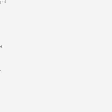
epat
si
n