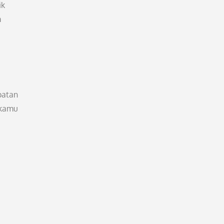
ik
m
patan
 kamu