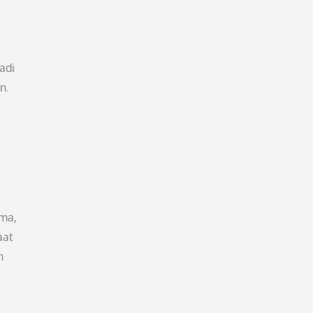
adi
n.
ama,
aat
n