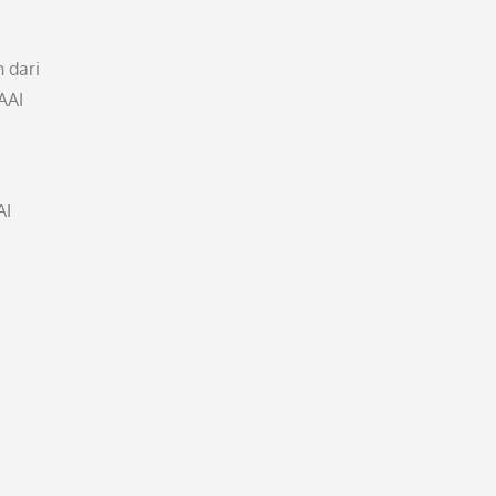
 dari
AAI
AI