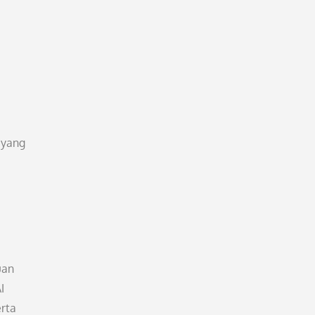
 yang
uan
I
erta