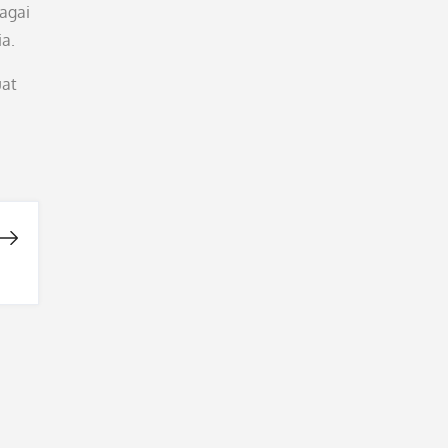
agai
ia.
uat