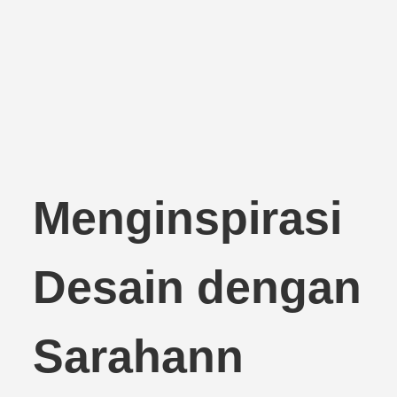
Menginspirasi
Desain dengan
Sarahann