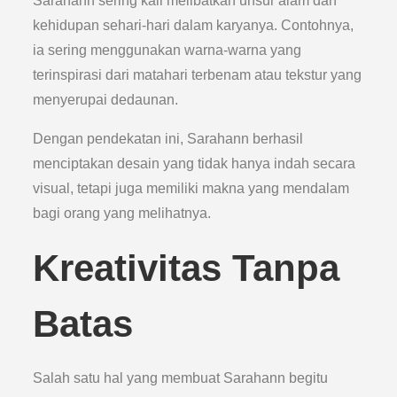
Sarahann sering kali melibatkan unsur alam dan
kehidupan sehari-hari dalam karyanya. Contohnya,
ia sering menggunakan warna-warna yang
terinspirasi dari matahari terbenam atau tekstur yang
menyerupai dedaunan.
Dengan pendekatan ini, Sarahann berhasil
menciptakan desain yang tidak hanya indah secara
visual, tetapi juga memiliki makna yang mendalam
bagi orang yang melihatnya.
Kreativitas Tanpa
Batas
Salah satu hal yang membuat Sarahann begitu