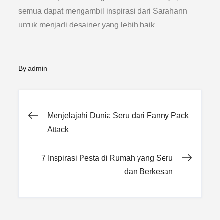
semua dapat mengambil inspirasi dari Sarahann
untuk menjadi desainer yang lebih baik.
By
admin
Post
Menjelajahi Dunia Seru dari Fanny Pack
Attack
navigation
7 Inspirasi Pesta di Rumah yang Seru
dan Berkesan