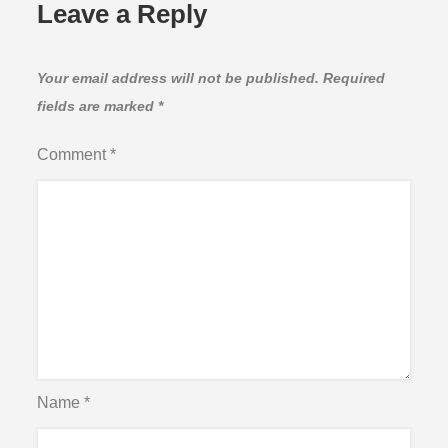
Leave a Reply
Your email address will not be published.
Required
fields are marked
*
Comment
*
Name
*