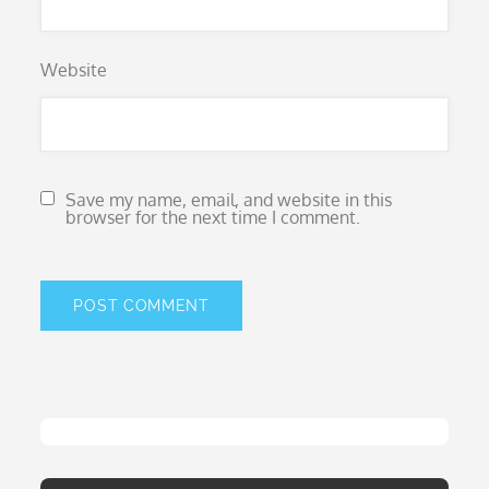
Website
Save my name, email, and website in this
browser for the next time I comment.