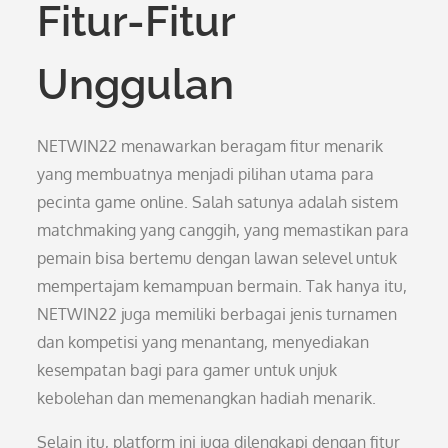
Fitur-Fitur
Unggulan
NETWIN22 menawarkan beragam fitur menarik
yang membuatnya menjadi pilihan utama para
pecinta game online. Salah satunya adalah sistem
matchmaking yang canggih, yang memastikan para
pemain bisa bertemu dengan lawan selevel untuk
mempertajam kemampuan bermain. Tak hanya itu,
NETWIN22 juga memiliki berbagai jenis turnamen
dan kompetisi yang menantang, menyediakan
kesempatan bagi para gamer untuk unjuk
kebolehan dan memenangkan hadiah menarik.
Selain itu, platform ini juga dilengkapi dengan fitur