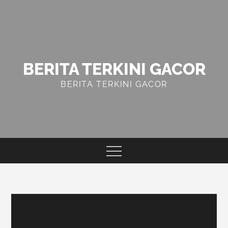
Skip
to
content
BERITA TERKINI GACOR
BERITA TERKINI GACOR