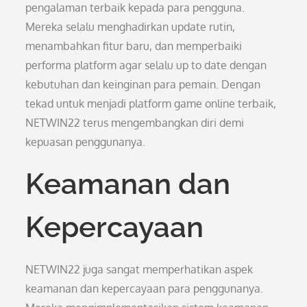
pengalaman terbaik kepada para pengguna.
Mereka selalu menghadirkan update rutin,
menambahkan fitur baru, dan memperbaiki
performa platform agar selalu up to date dengan
kebutuhan dan keinginan para pemain. Dengan
tekad untuk menjadi platform game online terbaik,
NETWIN22 terus mengembangkan diri demi
kepuasan penggunanya.
Keamanan dan
Kepercayaan
NETWIN22 juga sangat memperhatikan aspek
keamanan dan kepercayaan para penggunanya.