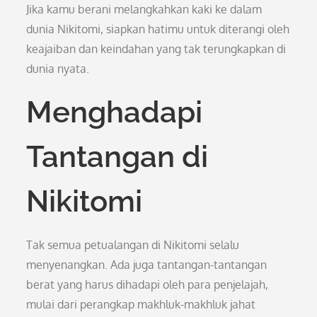
Jika kamu berani melangkahkan kaki ke dalam
dunia Nikitomi, siapkan hatimu untuk diterangi oleh
keajaiban dan keindahan yang tak terungkapkan di
dunia nyata.
Menghadapi
Tantangan di
Nikitomi
Tak semua petualangan di Nikitomi selalu
menyenangkan. Ada juga tantangan-tantangan
berat yang harus dihadapi oleh para penjelajah,
mulai dari perangkap makhluk-makhluk jahat