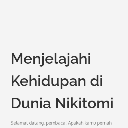
Menjelajahi
Kehidupan di
Dunia Nikitomi
Selamat datang, pembaca! Apakah kamu pernah