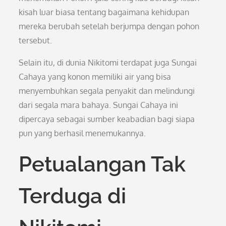
kisah luar biasa tentang bagaimana kehidupan
mereka berubah setelah berjumpa dengan pohon
tersebut.
Selain itu, di dunia Nikitomi terdapat juga Sungai
Cahaya yang konon memiliki air yang bisa
menyembuhkan segala penyakit dan melindungi
dari segala mara bahaya. Sungai Cahaya ini
dipercaya sebagai sumber keabadian bagi siapa
pun yang berhasil menemukannya.
Petualangan Tak
Terduga di