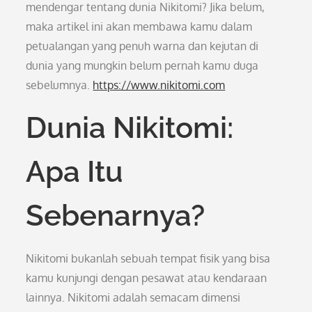
mendengar tentang dunia Nikitomi? Jika belum,
maka artikel ini akan membawa kamu dalam
petualangan yang penuh warna dan kejutan di
dunia yang mungkin belum pernah kamu duga
sebelumnya.
https://www.nikitomi.com
Dunia Nikitomi:
Apa Itu
Sebenarnya?
Nikitomi bukanlah sebuah tempat fisik yang bisa
kamu kunjungi dengan pesawat atau kendaraan
lainnya. Nikitomi adalah semacam dimensi