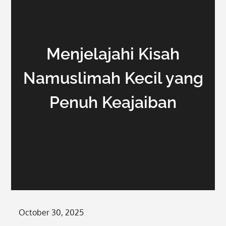
Menjelajahi Kisah
Namuslimah Kecil yang
Penuh Keajaiban
Posted
October 30, 2025