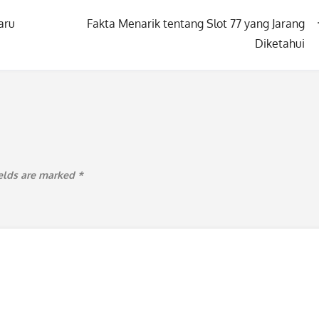
aru
Fakta Menarik tentang Slot 77 yang Jarang
Diketahui
ields are marked
*