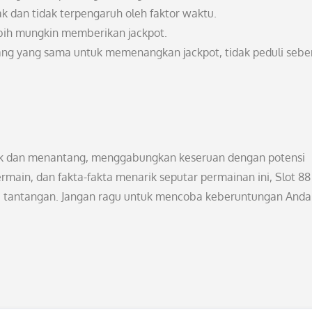
k dan tidak terpengaruh oleh faktor waktu.
ebih mungkin memberikan jackpot.
uang yang sama untuk memenangkan jackpot, tidak peduli seb
rik dan menantang, menggabungkan keseruan dengan potensi
ermain, dan fakta-fakta menarik seputar permainan ini, Slot 88
ka tantangan. Jangan ragu untuk mencoba keberuntungan Anda