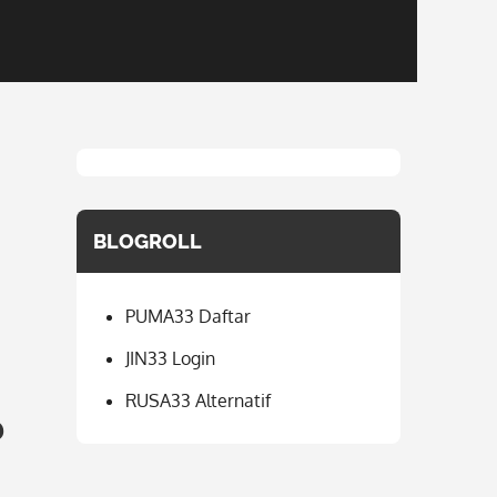
BLOGROLL
PUMA33 Daftar
JIN33 Login
RUSA33 Alternatif
?