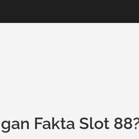
gan Fakta Slot 88