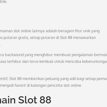
bile.
ainan slot online lainnya adalah beragam fitur unik yang
us putaran gratis, setiap putaran di Slot 88 menawarkan
.
n suara backsound yang menghibur membuat pengalaman bermai
erasa terhibur dan terus kembali untuk mencoba keberuntunga
titif, Slot 88 memberikan peluang yang adil bagi setiap pema
enjadi favorit di kalangan pencinta slot online.
ain Slot 88