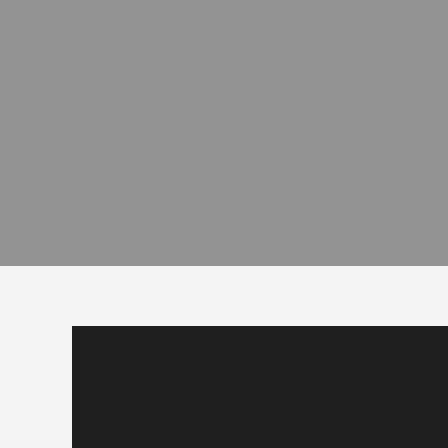
Skip
to
content