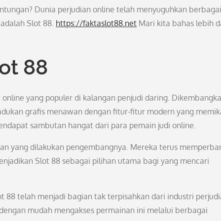
untungan? Dunia perjudian online telah menyuguhkan berbagai
 adalah Slot 88.
https://faktaslot88.net
Mari kita bahas lebih 
ot 88
t online yang populer di kalangan penjudi daring. Dikembangk
adukan grafis menawan dengan fitur-fitur modern yang memik
mendapat sambutan hangat dari para pemain judi online.
onstan yang dilakukan pengembangnya. Mereka terus memperbar
enjadikan Slot 88 sebagai pilihan utama bagi yang mencari
88 telah menjadi bagian tak terpisahkan dari industri perjud
t dengan mudah mengakses permainan ini melalui berbagai