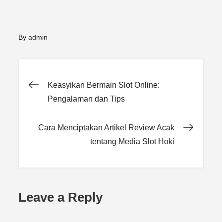
By
admin
Post
Keasyikan Bermain Slot Online:
Pengalaman dan Tips
navigation
Cara Menciptakan Artikel Review Acak
tentang Media Slot Hoki
Leave a Reply