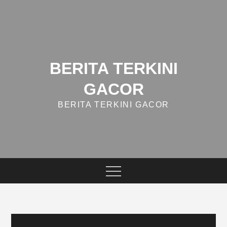
Skip
to
content
BERITA TERKINI
GACOR
BERITA TERKINI GACOR