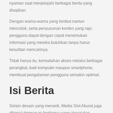
nyaman saat menjelajahi berbagai berita yang
disajikan.
Dengan warna-warna yang lembut namun
mencolok, serta penyusunan konten yang rapi,
pengguna dapat dengan cepat menemukan
informasi yang mereka butuhkan tanpa harus
kesulitan mencarinya.
Tidak hanya itu, kemudahan akses melalui berbagai
perangkat, baik komputer maupun smartphone,
membuat pengalaman pengguna semakin optimal.
Isi Berita
Selain desain yang menarik, Media Slot Akurat juga
dikenal dengan isi beritanya yang akurat dan