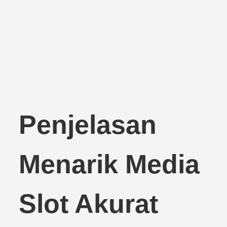
Penjelasan
Menarik Media
Slot Akurat