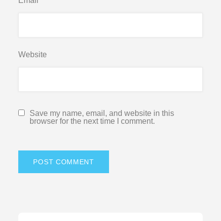
Email
*
Website
Save my name, email, and website in this
browser for the next time I comment.