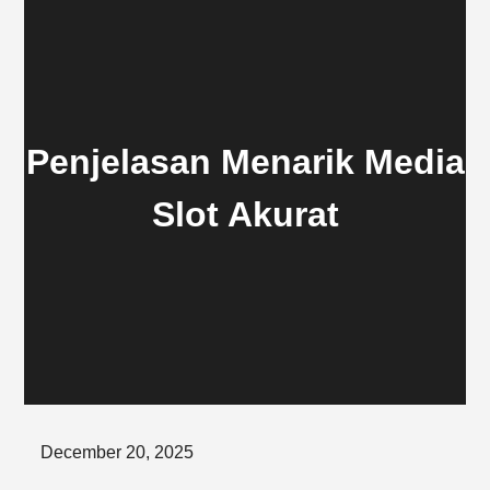
Penjelasan Menarik Media
Slot Akurat
Posted
December 20, 2025
on