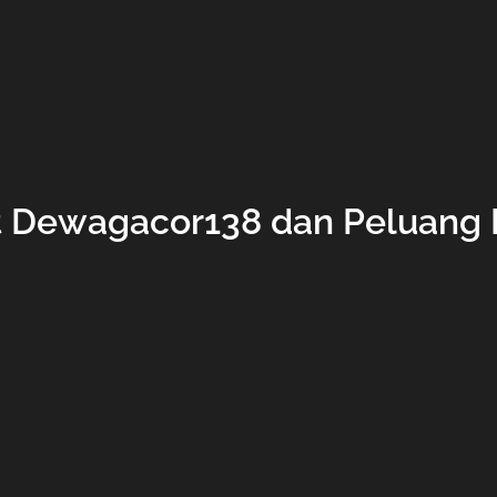
t Dewagacor138 dan Peluang 