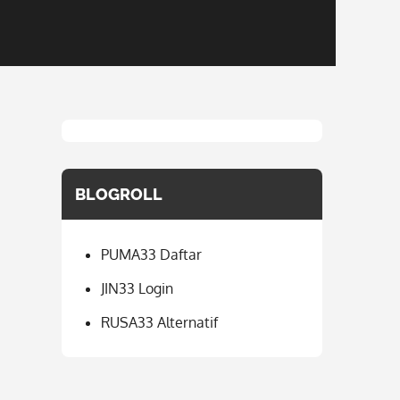
BLOGROLL
PUMA33 Daftar
JIN33 Login
RUSA33 Alternatif