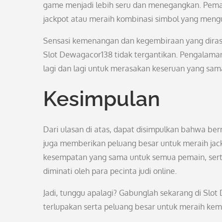
game menjadi lebih seru dan menegangkan. Pema
jackpot atau meraih kombinasi simbol yang meng
Sensasi kemenangan dan kegembiraan yang diras
Slot Dewagacor138 tidak tergantikan. Pengala
lagi dan lagi untuk merasakan keseruan yang sam
Kesimpulan
Dari ulasan di atas, dapat disimpulkan bahwa be
juga memberikan peluang besar untuk meraih jac
kesempatan yang sama untuk semua pemain, serta 
diminati oleh para pecinta judi online.
Jadi, tunggu apalagi? Gabunglah sekarang di Slot
terlupakan serta peluang besar untuk meraih ke