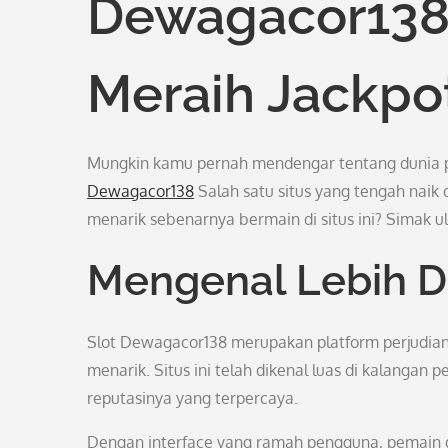
Dewagacor138
Meraih Jackpo
Mungkin kamu pernah mendengar tentang dunia pe
Dewagacor138
Salah satu situs yang tengah naik
menarik sebenarnya bermain di situs ini? Simak u
Mengenal Lebih D
Slot Dewagacor138 merupakan platform perjudia
menarik. Situs ini telah dikenal luas di kalangan
reputasinya yang terpercaya.
Dengan interface yang ramah pengguna, pemain 