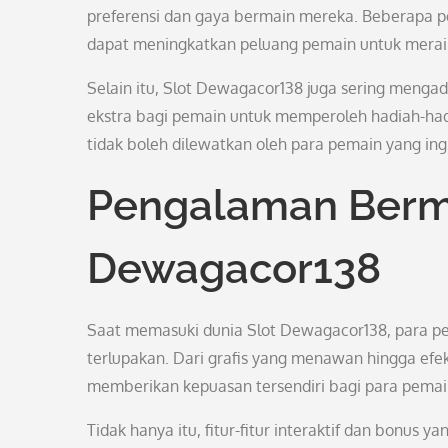
preferensi dan gaya bermain mereka. Beberapa pe
dapat meningkatkan peluang pemain untuk mera
Selain itu, Slot Dewagacor138 juga sering men
ekstra bagi pemain untuk memperoleh hadiah-had
tidak boleh dilewatkan oleh para pemain yang in
Pengalaman Berma
Dewagacor138
Saat memasuki dunia Slot Dewagacor138, para p
terlupakan. Dari grafis yang menawan hingga efek
memberikan kepuasan tersendiri bagi para pemai
Tidak hanya itu, fitur-fitur interaktif dan bonu