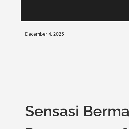
Posted
December 4, 2025
on
Sensasi Berma