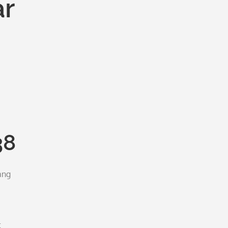
ar
38
ang
t